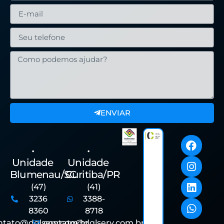
ENVIAR
•
•
Unidade
Unidade
Blumenau/SC
Curitiba/PR
(47)
(41)
3236
3388-
8360
8718
ntato@dglserv.com.br
contato@dglserv.com.br