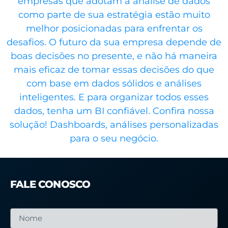
empresas que adotam a análise de dados
como parte de sua estratégia estão muito
melhor posicionadas para enfrentar os
desafios. O futuro da sua empresa depende de
boas decisões no presente, e não há maneira
mais eficaz de tomar essas decisões do que
com base em dados sólidos e análises
inteligentes. E para organizar todos esses
dados, tenha um BI confiável. Confira nossa
solução! Dashboards, análises personalizadas
para o seu negócio.
FALE CONOSCO