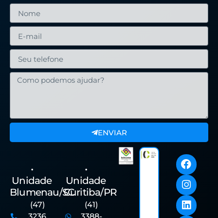
ENVIAR
•
•
Unidade
Unidade
Blumenau/SC
Curitiba/PR
(47)
(41)
3236
3388-