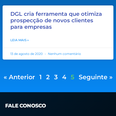
DGL cria ferramenta que otimiza
prospecção de novos clientes
para empresas
LEIA MAIS »
13 de agosto de 2020
Nenhum comentário
« Anterior
1
2
3
4
5
Seguinte »
FALE CONOSCO