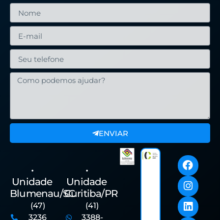
ENVIAR
•
•
Unidade
Unidade
Blumenau/SC
Curitiba/PR
(47)
(41)
3236
3388-